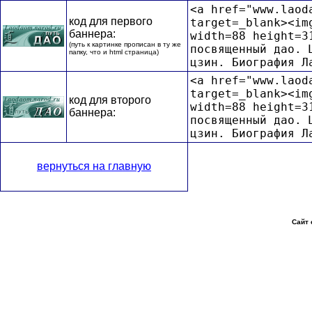
<a href="www.laod
код для первого
target=_blank><im
баннера:
width=88 height=3
(путь к картинке прописан в ту же
посвященный дао. 
папку, что и html страница)
цзин. Биография Л
<a href="www.laod
target=_blank><im
код для второго
width=88 height=3
баннера:
посвященный дао. 
цзин. Биография Л
вернуться на главную
Сайт 